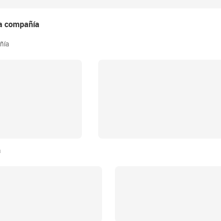
la compañía
ñía
a