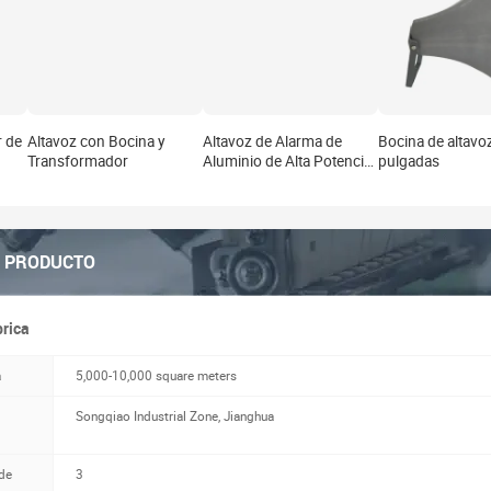
r de
Altavoz con Bocina y
Altavoz de Alarma de
Bocina de altavo
Transformador
Aluminio de Alta Potencia
pulgadas
Minsound HS600-03 para
Sirena de Defensa Aérea
L PRODUCTO
brica
a
5,000-10,000 square meters
Songqiao Industrial Zone, Jianghua
de
3