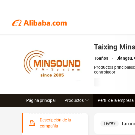
Taixing Mins
16años
Jiangsu,
Productos principales:
controlador
Página principal
Productos
Perfil de la empresa
Descripción de la
16
Taixin
YRS
compañía